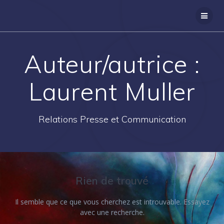
Skip
Panneau de gestion des cookies
to
content
Auteur/autrice :
Laurent Muller
Relations Presse et Communication
Rien de trouvé
Il semble que ce que vous cherchez est introuvable. Essayez
avec une recherche.