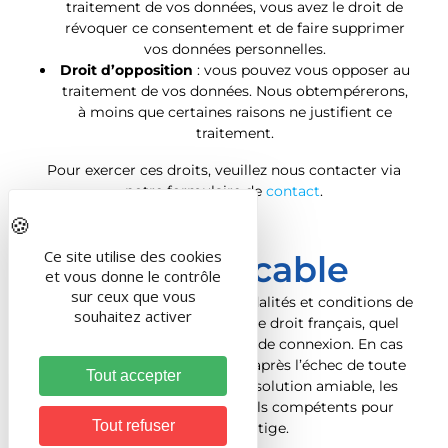
traitement de vos données, vous avez le droit de
révoquer ce consentement et de faire supprimer
vos données personnelles.
Droit d’opposition
: vous pouvez vous opposer au
traitement de vos données. Nous obtempérerons,
à moins que certaines raisons ne justifient ce
traitement.
Pour exercer ces droits, veuillez nous contacter via
notre formulaire de
contact
.
Ce site utilise des cookies
Loi applicable
et vous donne le contrôle
sur ceux que vous
Tant le présent site que les modalités et conditions de
souhaitez activer
son utilisation sont régis par le droit français, quel
que soit le lieu d’utilisation ou de connexion. En cas
de contestation éventuelle, et après l’échec de toute
Tout accepter
tentative de recherche d’une solution amiable, les
tribunaux français seront seuls compétents pour
Tout refuser
connaître ce litige.